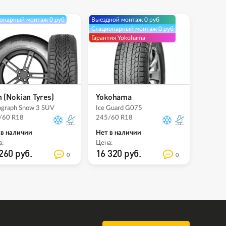
онарный монтаж 0 руб
Выездной монтаж 0 руб
Стационарный монтаж 0 руб
Гарантия Yokohama
n (Nokian Tyres)
Yokohama
ograph Snow 3 SUV
Ice Guard G075
/60 R18
245/60 R18
 в наличии
Нет в наличии
:
Цена:
260 руб.
16 320 руб.
0
0