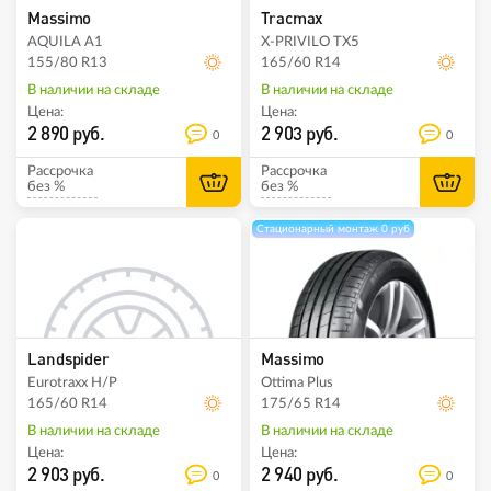
Massimo
Tracmax
AQUILA A1
X-PRIVILO TX5
155/80 R13
165/60 R14
В наличии на складе
В наличии на складе
Цена:
Цена:
2 890 руб.
2 903 руб.
0
0
Рассрочка
Рассрочка
без %
без %
Стационарный монтаж 0 руб
Landspider
Massimo
Eurotraxx H/P
Ottima Plus
165/60 R14
175/65 R14
В наличии на складе
В наличии на складе
Цена:
Цена:
2 903 руб.
2 940 руб.
0
0