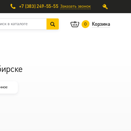
+7 (383) 249-55-55
Заказать звонок
Корзина
0
бирске
нное