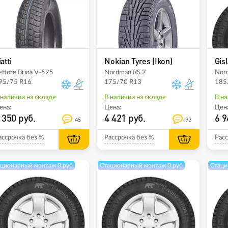
iatti
Nokian Tyres (Ikon)
Gis
ettore Brina V-525
Nordman RS 2
Nord
95/75 R16
175/70 R13
185
 наличии на складе
В наличии на складе
В на
ена:
Цена:
Цена
 350 руб.
4 421 руб.
6 9
45
93
ассрочка без %
Рассрочка без %
Расс
ционарный монтаж 0 руб
Стационарный монтаж 0 руб
Стаци