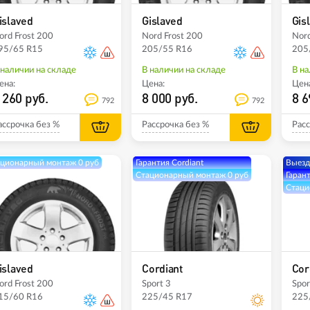
islaved
Gislaved
Gis
ord Frost 200
Nord Frost 200
Nord
95/65 R15
205/55 R16
205
 наличии на складе
В наличии на складе
В на
ена:
Цена:
Цена
 260 руб.
8 000 руб.
8 6
792
792
ассрочка без %
Рассрочка без %
Расс
ционарный монтаж 0 руб
Гарантия Cordiant
Выезд
Стационарный монтаж 0 руб
Гарант
Стаци
islaved
Cordiant
Cor
ord Frost 200
Sport 3
Spor
15/60 R16
225/45 R17
225