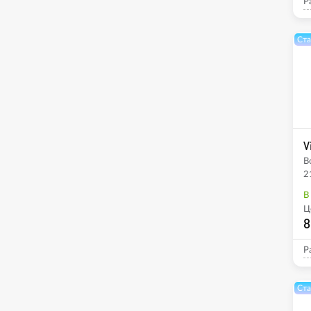
Р
Ста
V
B
2
В
Ц
8
Р
Ста