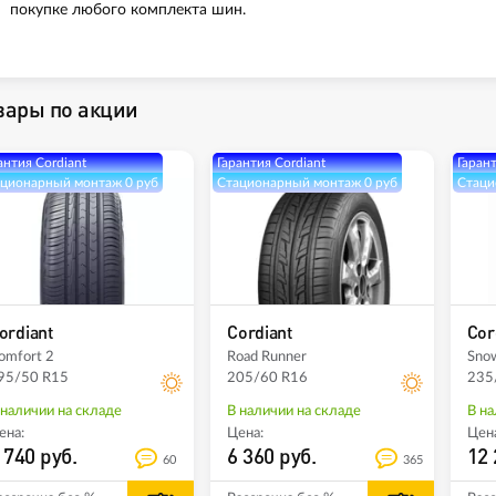
покупке любого комплекта шин.
вары по акции
антия Cordiant
Гарантия Cordiant
Гарант
ционарный монтаж 0 руб
Стационарный монтаж 0 руб
Стаци
ordiant
Cordiant
Cor
omfort 2
Road Runner
Sno
95/50 R15
205/60 R16
235
 наличии на складе
В наличии на складе
В на
ена:
Цена:
Цена
 740 руб.
6 360 руб.
12 
60
365