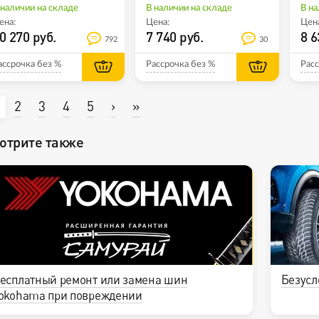
 наличии на складе
В наличии на складе
В на
ена:
Цена:
Цена
0 270 руб.
7 740 руб.
8 6
792
30
ассрочка без %
Рассрочка без %
Расс
2
3
4
5
›
»
отрите также
есплатный ремонт или замена шин
Безусл
okohama при повреждении