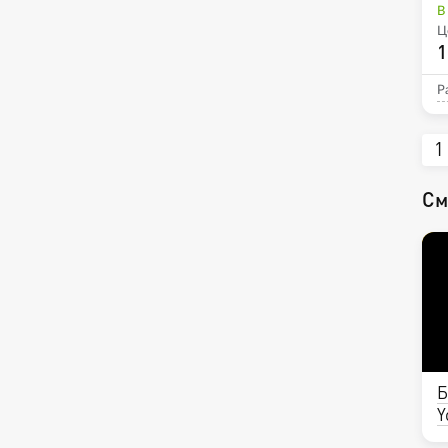
В
Ц
1
Р
1
См
Б
Y