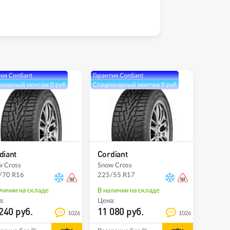
ия Cordiant
Гарантия Cordiant
онарный монтаж 0 руб
Стационарный монтаж 0 руб
diant
Cordiant
w Cross
Snow Cross
/70 R16
225/55 R17
личии на складе
В наличии на складе
:
Цена:
240 руб.
11 080 руб.
1026
1026