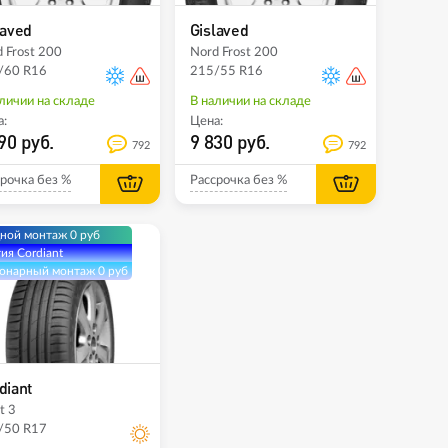
laved
Gislaved
 Frost 200
Nord Frost 200
/60 R16
215/55 R16
личии на складе
В наличии на складе
:
Цена:
90 руб.
9 830 руб.
792
792
рочка без %
Рассрочка без %
ной монтаж 0 руб
ия Cordiant
онарный монтаж 0 руб
diant
t 3
/50 R17