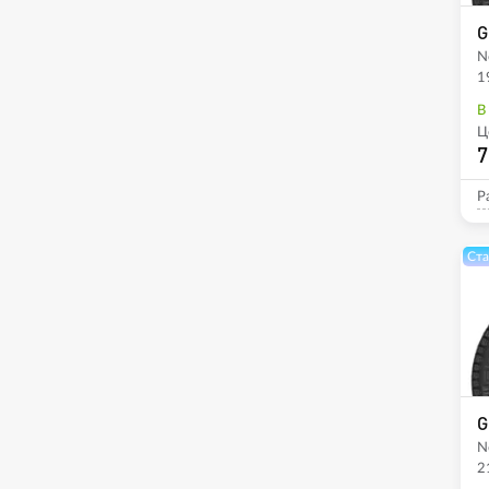
G
N
1
В
Ц
7
Р
Ста
G
N
2