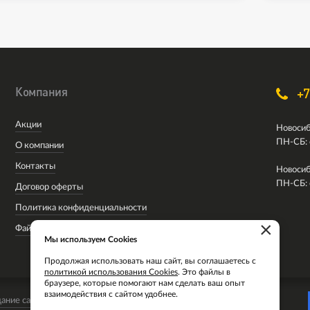
Компания
+7
Акции
Новосиб
ПН-СБ: 
О компании
Контакты
Новосиб
ПН-СБ: 
Договор оферты
Политика конфиденциальности
×
Файлы cookie
Мы используем Cookies
Продолжая использовать наш сайт, вы соглашаетесь с
политикой использования Cookies
. Это файлы в
браузере, которые помогают нам сделать ваш опыт
взаимодействия с сайтом удобнее.
ание сайта