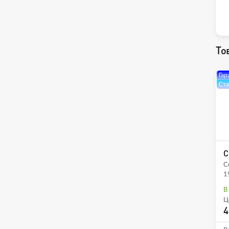
То
Гар
Ста
C
C
1
В
Ц
4