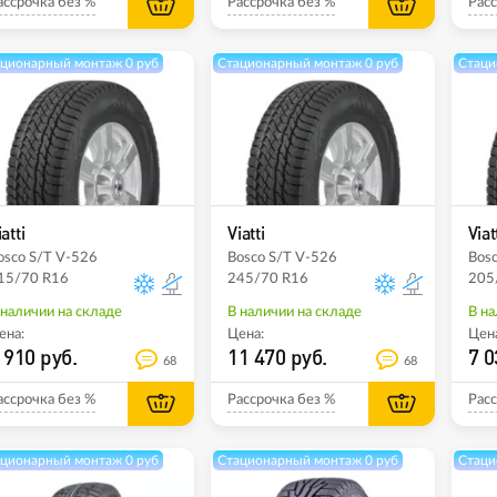
ассрочка без %
Рассрочка без %
Расс
ционарный монтаж 0 руб
Стационарный монтаж 0 руб
Стаци
iatti
Viatti
Viat
osco S/T V-526
Bosco S/T V-526
Bosc
15/70 R16
245/70 R16
205
 наличии на складе
В наличии на складе
В на
ена:
Цена:
Цена
 910 руб.
11 470 руб.
7 0
68
68
ассрочка без %
Рассрочка без %
Расс
ционарный монтаж 0 руб
Стационарный монтаж 0 руб
Стаци