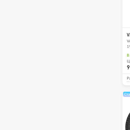
V
V
1
В
Ц
9
Р
Ста