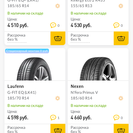
G-FIT EQ+ (LK41)
Kinergy Eco 2 K435
185/65 R14
155/65 R13
В наличии на складе
В наличии на складе
Цена:
Цена:
4 510 руб.
4 530 руб.
0
0
Рассрочка
Рассрочка
без %
без %
Стационарный монтаж 0 руб
Laufenn
Nexen
G-FIT EQ (LK41)
N'Fera Primus V
185/70 R14
185/60 R14
В наличии на складе
В наличии на складе
Цена:
Цена:
4 598 руб.
4 660 руб.
1
0
Рассрочка
Рассрочка
без %
без %