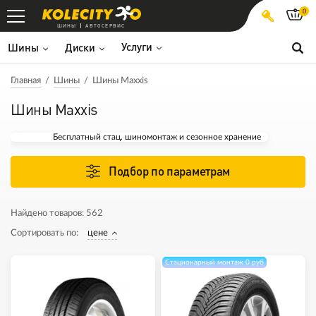
0
ШИНЫ
АВТОСЕРВИС
Услуги
Шины
Диски
Главная
Шины
Шины Maxxis
Шины Maxxis
Бесплатный стац. шиномонтаж и сезонное хранение
Подбор по параметрам
Найдено товаров:
562
Сортировать по:
цене
Стационарный монтаж 0 руб