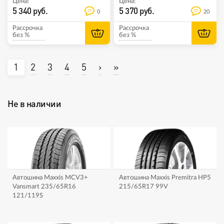
Цена:
Цена:
5 340 руб.
5 370 руб.
0
20
Рассрочка
Рассрочка
без %
без %
1
2
3
4
5
›
»
Не в наличии
Автошина Maxxis MCV3+
Автошина Maxxis Premitra HP5
Vansmart 235/65R16
215/65R17 99V
121/119S