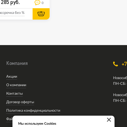
 285 руб.
0
ассрочка без %
Компания
+7
Акции
Новосиб
ПН-СБ: 
О компании
Контакты
Новосиб
ПН-СБ: 
Договор оферты
Политика конфиденциальности
×
Файлы cookie
Мы используем Cookies