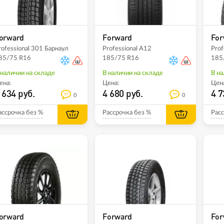
orward
Forward
For
rofessional 301 Барнаул
Professional A12
Prof
85/75 R16
185/75 R16
185
 наличии на складе
В наличии на складе
В на
ена:
Цена:
Цена
 634 руб.
4 680 руб.
4 7
0
0
ассрочка без %
Рассрочка без %
Расс
orward
Forward
For