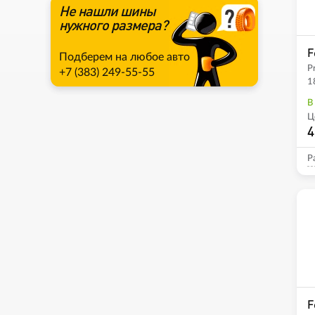
Не нашли шины
нужного размера?
F
Подберем на любое авто
P
+7 (383) 249-55-55
1
В
Ц
4
Р
F