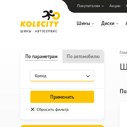
Покупателям
Акции
Шины
Диски
ШИНЫ
АВТОСЕРВИС
Гла
По параметрам
По автомобилю
Ш
Бренд
По
Применить
Сбросить фильтр