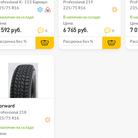
rofessional K- 153 Барнаул
Professional 219
Prof
25/75 R16
225/75 R16
235
 наличии на складе
В наличии на складе
В на
ена:
Цена:
Цена
 592 руб.
6 765 руб.
7 0
0
0
ассрочка без %
Рассрочка без %
Расс
orward
rofessional 218
25/75 R16
 наличии на складе
ена: