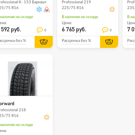
rofessional K- 153 Барнаул
Professional 219
Prof
25/75 R16
225/75 R16
235
 наличии на складе
В наличии на складе
В на
ена:
Цена:
Цена
 592 руб.
6 765 руб.
7 0
0
0
ассрочка без %
Рассрочка без %
Расс
orward
rofessional 218
25/75 R16
 наличии на складе
ена: