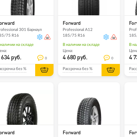
orward
Forward
For
rofessional 301 Барнаул
Professional A12
Prof
85/75 R16
185/75 R16
185
 наличии на складе
В наличии на складе
В на
ена:
Цена:
Цена
 634 руб.
4 680 руб.
4 7
0
0
ассрочка без %
Рассрочка без %
Расс
orward
Forward
For