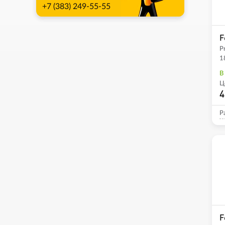
+7 (383) 249-55-55
F
P
1
В
Ц
4
Р
F