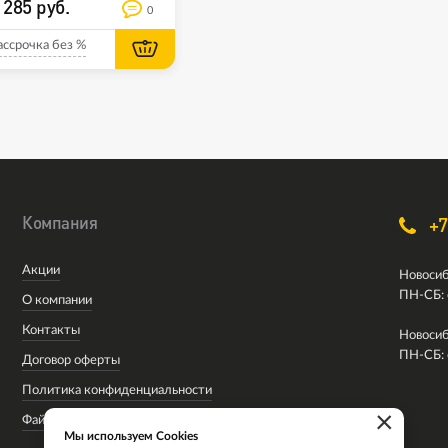
 285 руб.
0
ассрочка без %
Компания
+7
Акции
Новосиб
ПН-СБ: 
О компании
Контакты
Новосиб
ПН-СБ: 
Договор оферты
Политика конфиденциальности
×
Файлы cookie
Мы используем Cookies