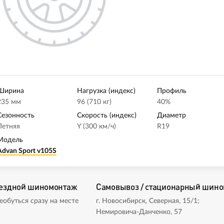
Ширина
Нагрузка (индекс)
Профиль
235 мм
96 (710 кг)
40%
Сезонность
Скорость (индекс)
Диаметр
Летняя
Y (300 км/ч)
R19
Модель
Advan Sport v105S
ездной шиномонтаж
Самовывоз / стационарный шин
еобуться сразу на месте
г. Новосибирск, Северная, 15/1;
Немировича-Данченко, 57