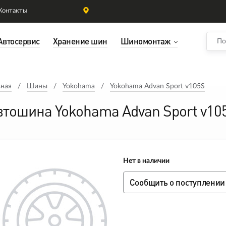
Контакты
Автосервис
Хранение шин
Шиномонтаж
вная
Шины
Yokohama
Yokohama Advan Sport v105S
втошина Yokohama Advan Sport v10
Нет в наличии
Сообщить о поступлении