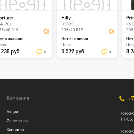
ortune
Hifly
Pri
SR-701
HF805
XNE
35/40 R19
235/40 R19
235
ет в наличии
Нет в наличии
Нет
ена:
Цена:
Цена
 238 руб.
5 579 руб.
8 7
0
0
Компания
+7
Акции
Новосиб
ПН-СБ: 
О компании
Контакты
Новосиб