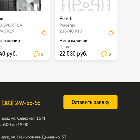
nx
Pirelli
X SPORT EV
Powergy
/40 R19
235/40 R19
 в наличии
Нет в наличии
:
Цена:
40 руб.
22 530 руб.
0
0
Оставить заявку
 (383) 249-55-55
ирск, ул. Северная, 15/1
с 9:00 до 19:00
ирск, ул. Немировича-Данченко, 57