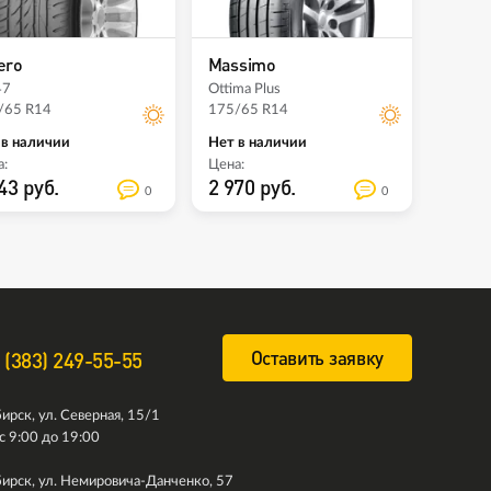
ero
Massimo
47
Ottima Plus
/65 R14
175/65 R14
 в наличии
Нет в наличии
:
Цена:
43 руб.
2 970 руб.
0
0
Оставить заявку
 (383) 249-55-55
ирск, ул. Северная, 15/1
с 9:00 до 19:00
ирск, ул. Немировича-Данченко, 57