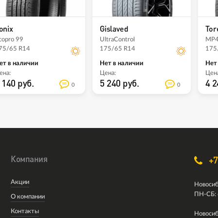
onix
Gislaved
Tor
copro 99
UltraControl
MP
75/65 R14
175/65 R14
175
ет в наличии
Нет в наличии
Нет
ена:
Цена:
Цена
 140 руб.
5 240 руб.
4 2
0
0
Компания
+7
Акции
Новосиб
ПН-СБ: 
О компании
Контакты
Новосиб