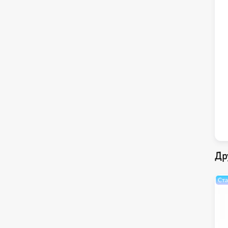
Др
Ста