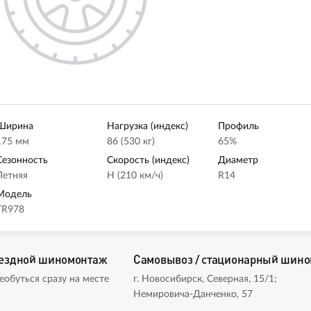
Ширина
Нагрузка (индекс)
Профиль
175 мм
86 (530 кг)
65%
Сезонность
Скорость (индекс)
Диаметр
Летняя
H (210 км/ч)
R14
Модель
TR978
ездной шиномонтаж
Самовывоз / стационарный шин
еобуться сразу на месте
г. Новосибирск, Северная, 15/1;
Немировича-Данченко, 57