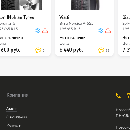
kon (Nokian Tyres)
Viatti
Gis
ordman 5
Brina Nordico V-522
Spik
95/65 R15
195/65 R15
195
ет в наличии
Нет в наличии
Нет
ена:
Цена:
Цена
 600 руб.
5 440 руб.
7 3
0
83
Компания
+7
Акции
Новосиб
ПН-СБ: 
О компании
Контакты
Новосиб