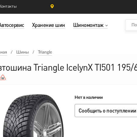
Контакты
Автосервис
Хранение шин
Шиномонтаж
вная
Шины
Triangle
втошина Triangle IcelynX TI501 195
Нет в наличии
Сообщить о поступлении