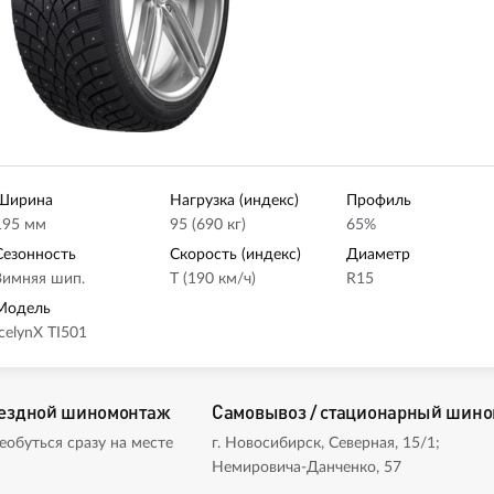
Ширина
Нагрузка (индекс)
Профиль
195 мм
95 (690 кг)
65%
Сезонность
Скорость (индекс)
Диаметр
Зимняя шип.
T (190 км/ч)
R15
Модель
IcelynX TI501
ездной шиномонтаж
Самовывоз / стационарный шин
еобуться сразу на месте
г. Новосибирск, Северная, 15/1;
Немировича-Данченко, 57