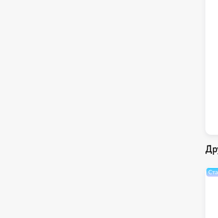
Др
Ста