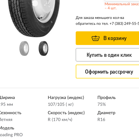
Минимальный зака
– 4 шт.
Для заказа меньшего кол-ва
обратитесь по тел.
+7 (383) 249-55-
В корзину
Купить в один клик
Оформить рассрочку
Ширина
Нагрузка (индекс)
Профиль
195 мм
107/105 ( кг)
75%
Сезонность
Скорость (индекс)
Диаметр
Летняя
R (170 км/ч)
R16
Модель
Loading PRO