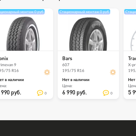
ционарный монтаж 0 руб
Стационарный монтаж 0 руб
Стаци
onix
Bars
Tra
rimevan 9
607
X-pr
95/75 R16
195/75 R16
195
ет в наличии
Нет в наличии
Нет
ена:
Цена:
Цена
 990 руб.
6 990 руб.
5 9
0
0