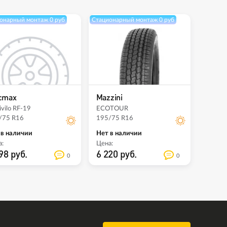
онарный монтаж 0 руб
Стационарный монтаж 0 руб
cmax
Mazzini
ivilo RF-19
ECOTOUR
/75 R16
195/75 R16
 в наличии
Нет в наличии
:
Цена:
98 руб.
6 220 руб.
0
0