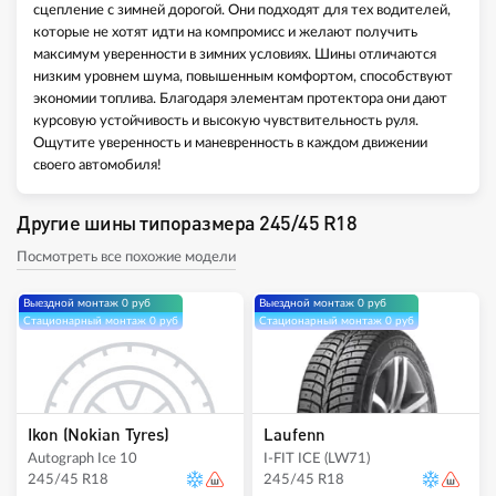
сцепление с зимней дорогой. Они подходят для тех водителей,
которые не хотят идти на компромисс и желают получить
максимум уверенности в зимних условиях. Шины отличаются
низким уровнем шума, повышенным комфортом, способствуют
экономии топлива. Благодаря элементам протектора они дают
курсовую устойчивость и высокую чувствительность руля.
Ощутите уверенность и маневренность в каждом движении
своего автомобиля!
Другие шины типоразмера 245/45 R18
Посмотреть все похожие модели
Выездной монтаж 0 руб
Выездной монтаж 0 руб
Стационарный монтаж 0 руб
Стационарный монтаж 0 руб
Ikon (Nokian Tyres)
Laufenn
Autograph Ice 10
I-FIT ICE (LW71)
245/45 R18
245/45 R18