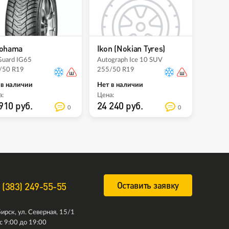
ohama
Ikon (Nokian Tyres)
Guard IG65
Autograph Ice 10 SUV
/50 R19
255/50 R19
 в наличии
Нет в наличии
:
Цена:
910 руб.
24 240 руб.
0
0
Оставить заявку
 (383) 249-55-55
ирск, ул. Северная, 15/1
с 9:00 до 19:00