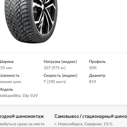
Ширина
Нагрузка (индекс)
Профиль
255 мм
107 (975 кг)
50%
Сезонность
Скорость (индекс)
Диаметр
Зимняя шип.
T (190 км/ч)
R19
Модель
Hakkapeliitta 10p SUV
ездной шиномонтаж
Самовывоз / стационарный шин
еобуться сразу на месте
г. Новосибирск, Северная, 15/1;