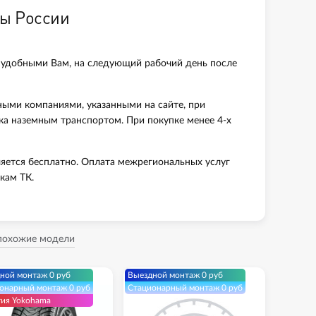
ны России
 удобными Вам, на следующий рабочий день после
ными компаниями, указанными на сайте, при
вка наземным транспортом. При покупке менее 4-х
яется бесплатно. Оплата межрегиональных услуг
кам ТК.
 похожие модели
ной монтаж 0 руб
Выездной монтаж 0 руб
онарный монтаж 0 руб
Стационарный монтаж 0 руб
тия Yokohama