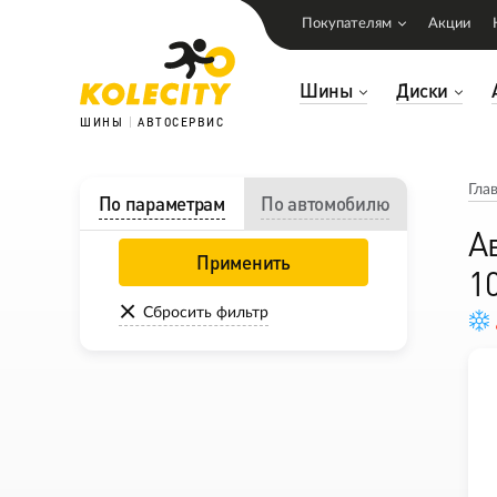
Покупателям
Акции
Шины
Диски
ШИНЫ
АВТОСЕРВИС
Гла
По параметрам
По автомобилю
А
Применить
1
Сбросить фильтр