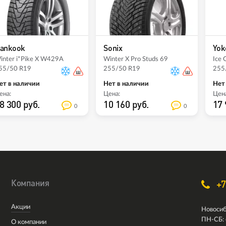
ankook
Sonix
Yok
inter i*Pike X W429A
Winter X Pro Studs 69
Ice 
55/50 R19
255/50 R19
255
ет в наличии
Нет в наличии
Нет
ена:
Цена:
Цена
8 300 руб.
10 160 руб.
17 
0
0
Компания
+7
Акции
Новосиб
ПН-СБ: 
О компании