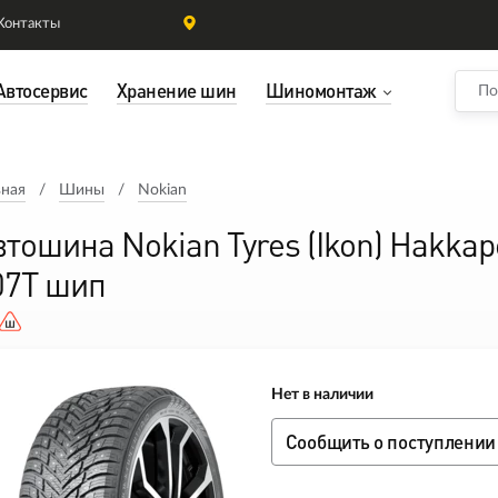
Контакты
Автосервис
Хранение шин
Шиномонтаж
вная
Шины
Nokian
втошина Nokian Tyres (Ikon) Hakkape
07T шип
Нет в наличии
Сообщить о поступлении