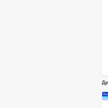
Др
Вые
Ста