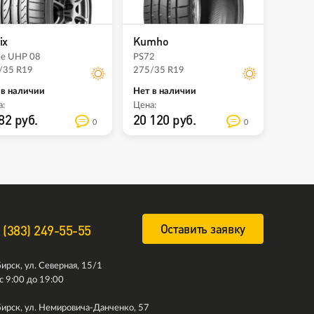
ix
Kumho
me UHP 08
PS72
/35 R19
275/35 R19
 в наличии
Нет в наличии
:
Цена:
82 руб.
20 120 руб.
0
0
Оставить заявку
 (383) 249-55-55
ирск, ул. Северная, 15/1
с 9:00 до 19:00
ирск, ул. Немировича-Данченко, 57