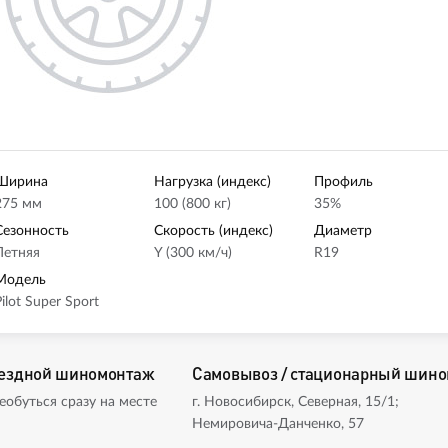
Ширина
Нагрузка (индекс)
Профиль
275 мм
100 (800 кг)
35%
Сезонность
Скорость (индекс)
Диаметр
Летняя
Y (300 км/ч)
R19
Модель
Pilot Super Sport
ездной шиномонтаж
Самовывоз / стационарный шин
еобуться сразу на месте
г. Новосибирск, Северная, 15/1;
Немировича-Данченко, 57