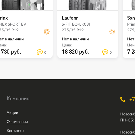
rinx
Laufenn
Son
NEX SPORT EV
S-FIT EQ (LK03)
Pri
75/35 R19
275/35 R19
275
ет в наличии
Нет в наличии
Нет
ена:
Цена:
Цена
 730 руб.
18 820 руб.
7 2
0
0
Компания
+7
Акции
Новосиб
ПН-СБ: 
О компании
Контакты
Новосиб