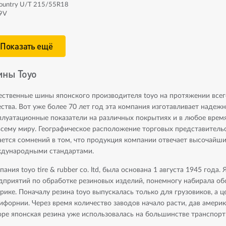
ountry U/T 215/55R18
9V
Показать ещё
ны Toyo
ественные шины японского производителя toyo на протяжении все
ества. Вот уже более 70 лет год эта компания изготавливает наде
плуатационные показатели на различных покрытиях и в любое врем
всему миру. Географическое расположение торговых представительс
ается сомнений в том, что продукция компании отвечает высочайш
дународными стандартами.
пания toyo tire & rubber co. ltd, была основана 1 августа 1945 год
дприятий по обработке резиновых изделий, понемногу набирала обо
рике. Поначалу резина toyo выпускалась только для грузовиков, 
ифорнии. Через время количество заводов начало расти, дав амер
оре японская резина уже использовалась на большинстве транспорт