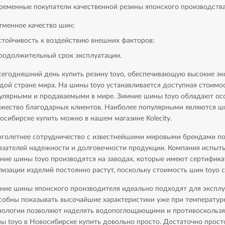
ременные покупатели качественной резины японского производств
тменное качество шин;
стойчивость к воздействию внешних факторов;
родолжительный срок эксплуатации.
сегодняшний день купить резину toyo, обеспечивающую высокие эк
дой стране мира. На шины toyo устанавливается доступная стоим
улярными и продаваемыми в мире. Зимние шины toyo обладают ос
жество благодарных клиентов. Наиболее популярными являются ши
осибирске купить можно в нашем магазине Kolecity.
голетнее сотрудничество с известнейшими мировыми брендами по 
азателей надежности и долговечности продукции. Компания испыты
ние шины toyo производятся на заводах, которые имеют сертифик
лизации изделий постоянно растут, поскольку стоимость шин toyo с
ние шины японского производителя идеально подходят для эксплу
собны показывать высочайшие характеристики уже при температур
нологии позволяют наделять водопоглощающими и противоскользя
ы toyo в Новосибирске купить довольно просто. Достаточно просто 