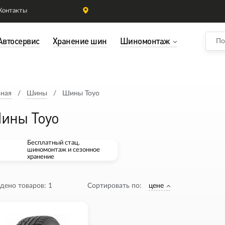
Контакты
Автосервис
Хранение шин
Шиномонтаж
вная
Шины
Шины Toyo
ины Toyo
Бесплатный стац.
шиномонтаж и сезонное
хранение
дено товаров:
1
Сортировать по:
цене