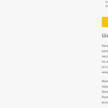
C
9
Ши
Кач
кач
экс
по 
ост
меж
Ком
пре
Аме
Кал
вск