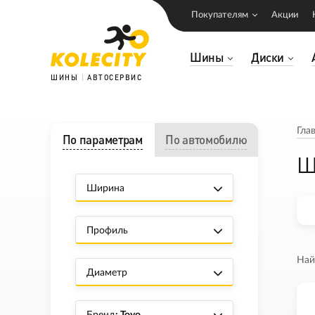
Покупателям
Акции
Шины
Диски
ШИНЫ
АВТОСЕРВИС
Гла
По параметрам
По автомобилю
Ш
Ширина
Профиль
Най
Диаметр