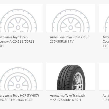
втошина Toyo Open
Автошина Toyo Proxes R30
Авт
ountry A-20 215/55R18
235/50R18 97V
Cou
5H
110
втошина Toyo H07 (TYH07)
Автошина Toyo Tranpath
Авт
95/80R15C 106/104S
mpZ 175/60R16 82H
3 2