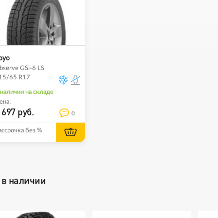
oyo
bserve GSi-6 LS
15/65 R17
 наличии на складе
ена:
 697 руб.
0
ассрочка без %
 в наличии