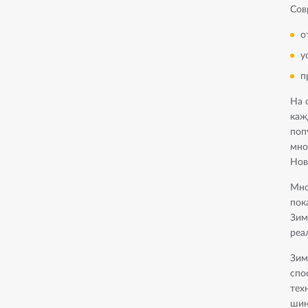
Сов
о
у
п
На 
каж
поп
мно
Нов
Мно
пок
Зим
реа
Зим
спо
тех
шин