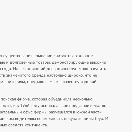
го существования компании считаются эталоном
жные и долговечные товары, демонстрирующие высокие
я года. На сегодняшний день шины toyo можно купить
тв знаменитого бренда настолько широко, что не
им критериям, предъявляемым к качеству изделий
а. Японская фирма, которая объединила несколько
роты, и к 1966 году основала свое представительство в
а центральный офис фирмы размещался в южной части
иканским водителям возможность покупать шины toyo. И
ных средств континента.