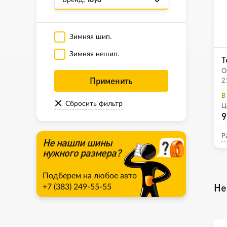
Бренд
: Toyo
Зимняя шип.
Зимняя нешип.
T
O
Применить
2
В
Сбросить фильтр
Ц
9
Р
Не нашли шины
нужного размера?
Подберем на любое авто
Не
+7 (383) 249-55-55