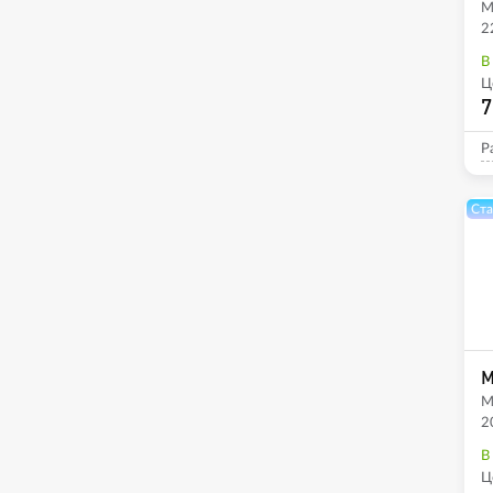
M
2
В
Ц
7
Р
Ста
M
M
2
В
Ц