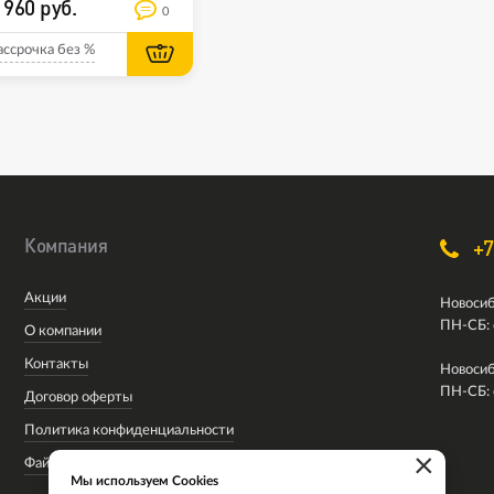
 960 руб.
0
ассрочка без %
Компания
+7
Акции
Новосиб
ПН-СБ: 
О компании
Контакты
Новосиб
ПН-СБ: 
Договор оферты
Политика конфиденциальности
×
Файлы cookie
Мы используем Cookies