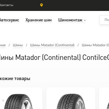
Контакты
Автосервис
Хранение шин
Шиномонтаж
вная
Шины
Шины Matador (Continental)
Шины Matador (Co
ины Matador (Continental) ContiIce
хожие товары