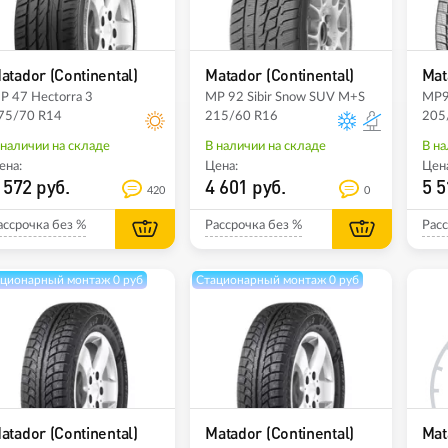
atador (Continental)
Matador (Continental)
Mat
P 47 Hectorra 3
MP 92 Sibir Snow SUV M+S
MP9
75/70 R14
215/60 R16
205
 наличии на складе
В наличии на складе
В на
ена:
Цена:
Цена
 572 руб.
4 601 руб.
5 5
420
0
ассрочка без %
Рассрочка без %
Расс
ционарный монтаж 0 руб
Стационарный монтаж 0 руб
atador (Continental)
Matador (Continental)
Mat