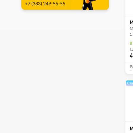
+7 (383) 249-55-55
M
M
1
В
Ц
4
Р
Ста
M