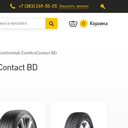
+7 (383) 249-55-55
Заказать звонок
Корзина
0
ntinental) ContiIceContact BD
Contact BD