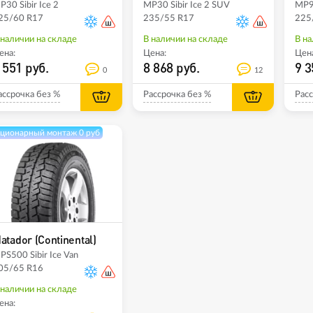
P30 Sibir Ice 2
MP30 Sibir Ice 2 SUV
MP9
25/60 R17
235/55 R17
225
 наличии на складе
В наличии на складе
В на
ена:
Цена:
Цена
 551 руб.
8 868 руб.
9 3
0
12
ассрочка без %
Рассрочка без %
Расс
ционарный монтаж 0 руб
atador (Continental)
PS500 Sibir Ice Van
05/65 R16
 наличии на складе
ена: