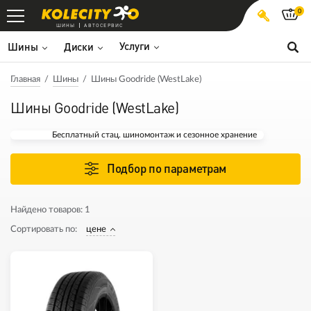
0
ШИНЫ
АВТОСЕРВИС
Услуги
Шины
Диски
Главная
Шины
Шины Goodride (WestLake)
Шины Goodride (WestLake)
Бесплатный стац. шиномонтаж и сезонное хранение
Подбор по параметрам
Найдено товаров:
1
Сортировать по:
цене