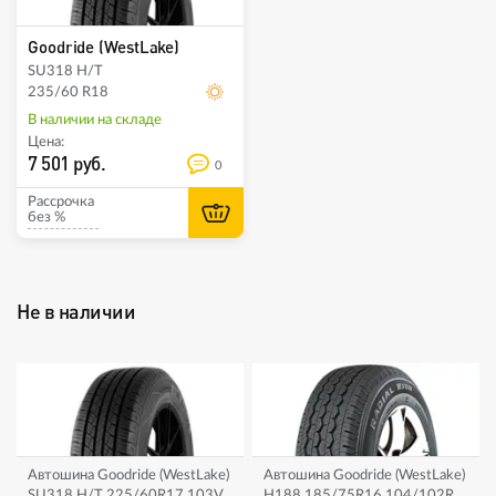
Goodride (WestLake)
SU318 H/T
235/60 R18
В наличии на складе
Цена:
7 501 руб.
0
Рассрочка
без %
Не в наличии
Автошина Goodride (WestLake)
Автошина Goodride (WestLake)
SU318 H/T 225/60R17 103V
H188 185/75R16 104/102R