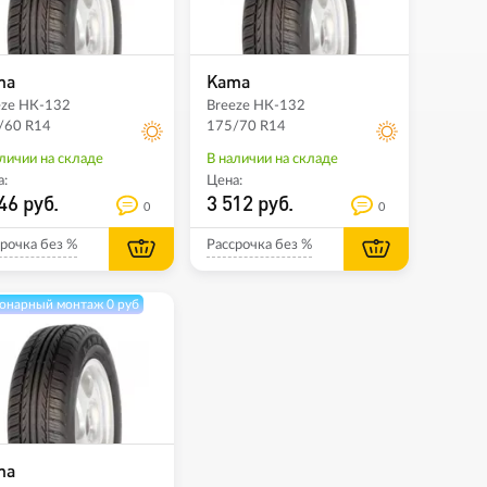
ma
Kama
eze НК-132
Breeze НК-132
/60 R14
175/70 R14
личии на складе
В наличии на складе
:
Цена:
46 руб.
3 512 руб.
0
0
рочка без %
Рассрочка без %
онарный монтаж 0 руб
ma