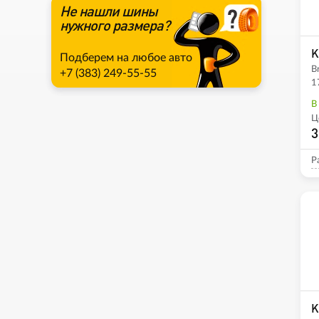
Не нашли шины
нужного размера?
K
Подберем на любое авто
B
+7 (383) 249-55-55
1
В
Ц
3
Р
K