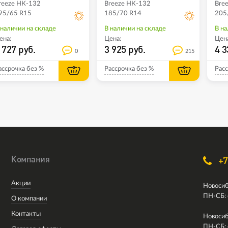
reeze НК-132
Breeze НК-132
Bre
95/65 R15
185/70 R14
205
 наличии на складе
В наличии на складе
В на
ена:
Цена:
Цена
 727 руб.
3 925 руб.
4 3
0
215
ассрочка без %
Рассрочка без %
Расс
Компания
+7
Акции
Новосиб
ПН-СБ: 
О компании
Контакты
Новосиб
ПН-СБ: 