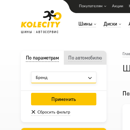
Покупателям
Акции
Шины
Диски
ШИНЫ
АВТОСЕРВИС
Гла
По параметрам
По автомобилю
Ш
Бренд
По
Применить
Сбросить фильтр