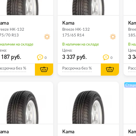
ama
Kama
Ka
reeze НК-132
Breeze НК-132
Bre
75/70 R13
175/65 R14
185
 наличии на складе
В наличии на складе
В на
ена:
Цена:
Цена
 187 руб.
3 337 руб.
3 3
0
0
ассрочка без %
Рассрочка без %
Расс
Стаци
ama
Kama
Ka