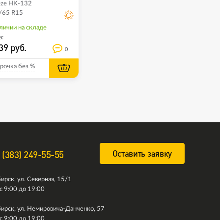
eze НК-132
/65 R15
личии на складе
:
39 руб.
0
рочка без %
Оставить заявку
 (383) 249-55-55
ирск, ул. Северная, 15/1
с 9:00 до 19:00
ирск, ул. Немировича-Данченко, 57
с 9:00 до 19:00