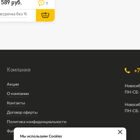
 589 руб.
0
ассрочка без %
Компания
+7
Акции
Новосиб
ПН-СБ: 
О компании
Контакты
Новосиб
ПН-СБ: 
Договор оферты
Политика конфиденциальности
×
Файлы cookie
Мы используем Cookies