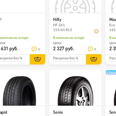
Hifly
Ma
 R
HF-261
Eco
155/65 R13
145
 наличии на складе
В наличии на складе
В на
ена:
Цена:
Цена
 631 руб.
2 327 руб.
2 3
0
0
ассрочка без %
Рассрочка без %
Расс
Стаци
apid
Sonix
Son