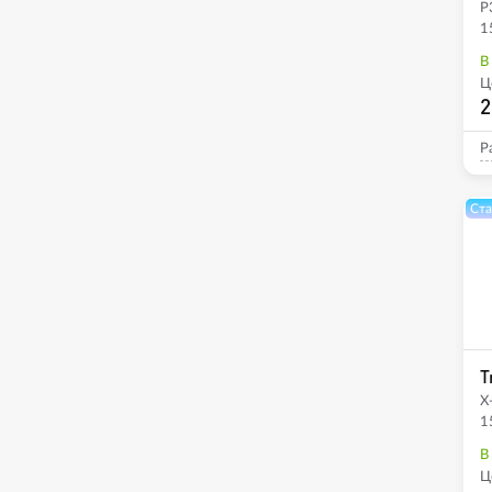
P
1
В
Ц
2
Р
Ста
T
X
1
В
Ц