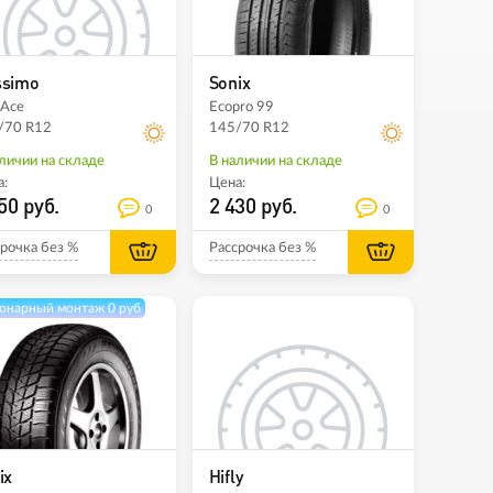
ssimo
Sonix
-Ace
Ecopro 99
/70 R12
145/70 R12
личии на складе
В наличии на складе
:
Цена:
50 руб.
2 430 руб.
0
0
рочка без %
Рассрочка без %
онарный монтаж 0 руб
ix
Hifly