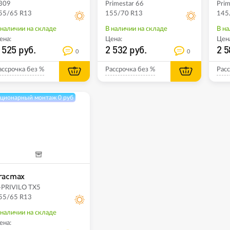
309
Primestar 66
Prim
55/65 R13
155/70 R13
145
 наличии на складе
В наличии на складе
В на
ена:
Цена:
Цена
 525 руб.
2 532 руб.
2 5
0
0
ассрочка без %
Рассрочка без %
Расс
ционарный монтаж 0 руб
racmax
-PRIVILO TX5
55/65 R13
 наличии на складе
ена: