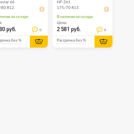
estar 66
HF-261
/80 R12
175/70 R13
личии на складе
В наличии на складе
:
Цена:
80 руб.
2 581 руб.
0
0
рочка без %
Рассрочка без %