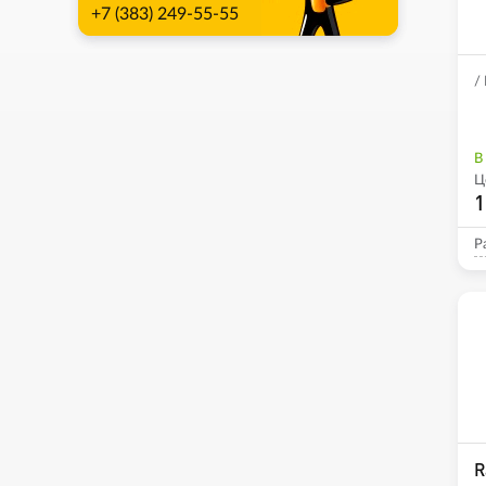
+7 (383) 249-55-55
/
В
Ц
1
Р
R