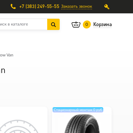
+7 (383) 249-55-55
Заказать звонок
Корзина
0
now Van
an
Стационарный монтаж 0 руб