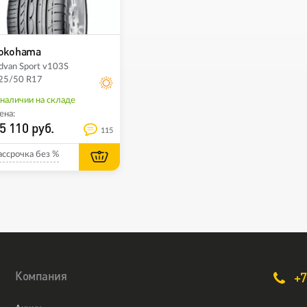
okohama
dvan Sport v103S
25/50 R17
 наличии на складе
ена:
5 110 руб.
115
ассрочка без %
Компания
+7