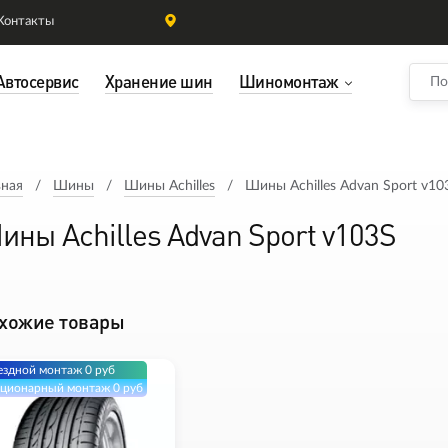
Контакты
Автосервис
Хранение шин
Шиномонтаж
вная
Шины
Шины Achilles
Шины Achilles Advan Sport v10
ины Achilles Advan Sport v103S
хожие товары
здной монтаж 0 руб
ционарный монтаж 0 руб