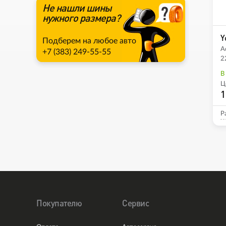
Не нашли шины
нужного размера?
Y
Подберем на любое авто
A
+7 (383) 249-55-55
2
В
Ц
1
Р
Покупателю
Сервис