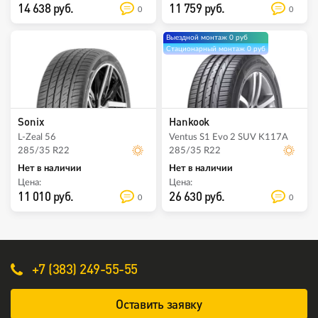
14 638 руб.
11 759 руб.
0
0
Выездной монтаж 0 руб
Стационарный монтаж 0 руб
Sonix
Hankook
L-Zeal 56
Ventus S1 Evo 2 SUV K117А
285/35 R22
285/35 R22
Нет в наличии
Нет в наличии
Цена:
Цена:
11 010 руб.
26 630 руб.
0
0
+7 (383) 249-55-55
Оставить заявку