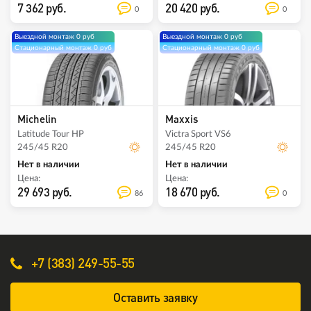
7 362 руб.
20 420 руб.
0
0
Выездной монтаж 0 руб
Выездной монтаж 0 руб
Стационарный монтаж 0 руб
Стационарный монтаж 0 руб
Michelin
Maxxis
Latitude Tour HP
Victra Sport VS6
245/45 R20
245/45 R20
Нет в наличии
Нет в наличии
Цена:
Цена:
29 693 руб.
18 670 руб.
86
0
+7 (383) 249-55-55
Оставить заявку