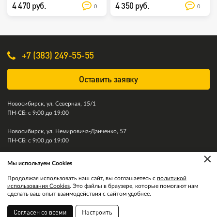
4 470 руб.
4 350 руб.
0
0
+7 (383) 249-55-55
Оставить заявку
Новосибирск, ул. Северная, 15/1
ПН-СБ: с 9:00 до 19:00
Новосибирск, ул. Немировича-Данченко, 57
ПН-СБ: с 9:00 до 19:00
×
Мы используем Cookies
© 2011-2026. Колесити. Все права защищены.
Продолжая использовать наш сайт, вы соглашаетесь с
политикой
использования Cookies
. Это файлы в браузере, которые помогают нам
сделать ваш опыт взаимодействия с сайтом удобнее.
Согласен со всеми
Настроить