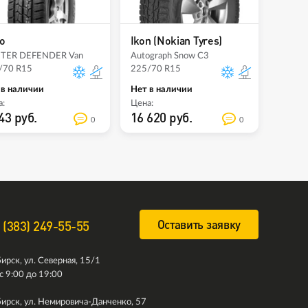
o
Ikon (Nokian Tyres)
TER DEFENDER Van
Autograph Snow C3
/70 R15
225/70 R15
 в наличии
Нет в наличии
:
Цена:
43 руб.
16 620 руб.
0
0
Оставить заявку
 (383) 249-55-55
ирск, ул. Северная, 15/1
с 9:00 до 19:00
ирск, ул. Немировича-Данченко, 57