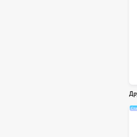
Др
Ста