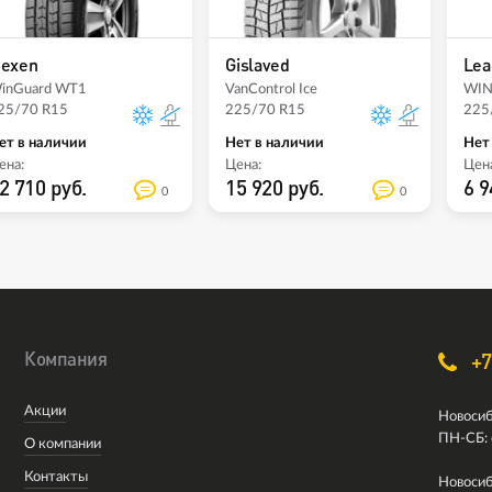
exen
Gislaved
Lea
inGuard WT1
VanControl Ice
WIN
25/70 R15
225/70 R15
225
ет в наличии
Нет в наличии
Нет
ена:
Цена:
Цена
2 710 руб.
15 920 руб.
6 9
0
0
Компания
+7
Акции
Новосиб
ПН-СБ: 
О компании
Контакты
Новосиб