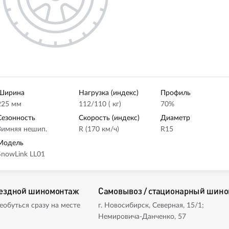
Ширина
Нагрузка (индекс)
Профиль
225 мм
112/110 ( кг)
70%
Сезонность
Скорость (индекс)
Диаметр
Зимняя нешип.
R (170 км/ч)
R15
Модель
SnowLink LL01
ездной шиномонтаж
Самовывоз / стационарный шин
еобуться сразу на месте
г. Новосибирск, Северная, 15/1;
Немировича-Данченко, 57