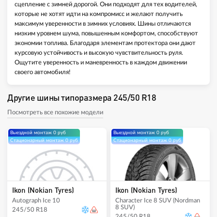
сцепление с зимней дорогой. Они подходят для тех водителей,
которые не хотят идти на компромисс и желают получить
максимум уверенности в зимних условиях. Шины отличаются
низким уровнем шума, повышенным комфортом, способствуют
экономии топлива. Благодаря элементам протектора они дают
курсовую устойчивость и высокую чувствительность руля.
Ощутите уверенность и маневренность в каждом движении
своего автомобиля!
Другие шины типоразмера 245/50 R18
Посмотреть все похожие модели
Выездной монтаж 0 руб
Выездной монтаж 0 руб
Стационарный монтаж 0 руб
Стационарный монтаж 0 руб
Ikon (Nokian Tyres)
Ikon (Nokian Tyres)
Autograph Ice 10
Character Ice 8 SUV (Nordman
8 SUV)
245/50 R18
245/50 R18