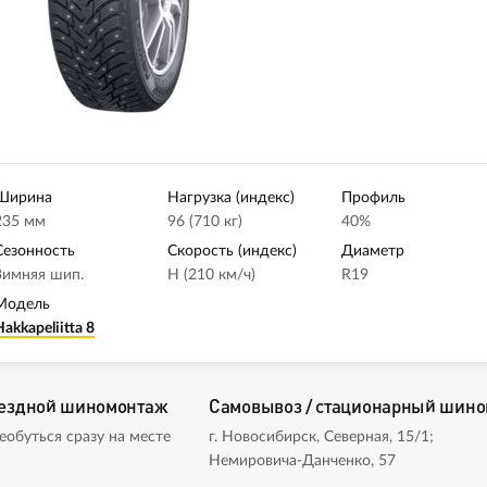
Ширина
Нагрузка (индекс)
Профиль
235 мм
96 (710 кг)
40%
Сезонность
Скорость (индекс)
Диаметр
Зимняя шип.
H (210 км/ч)
R19
Модель
Hakkapeliitta 8
ездной шиномонтаж
Самовывоз / стационарный шин
еобуться сразу на месте
г. Новосибирск, Северная, 15/1;
Немировича-Данченко, 57