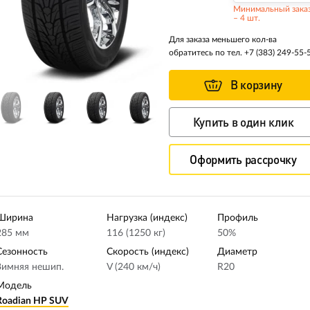
Минимальный зака
– 4 шт.
Для заказа меньшего кол-ва
обратитесь по тел.
+7 (383) 249-55-
В корзину
Купить в один клик
Оформить рассрочку
Ширина
Нагрузка (индекс)
Профиль
285 мм
116 (1250 кг)
50%
Сезонность
Скорость (индекс)
Диаметр
Зимняя нешип.
V (240 км/ч)
R20
Модель
Roadian HP SUV