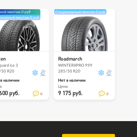
ной монтаж 0 руб
Стационарный монтаж 0 руб
онарный монтаж 0 руб
xen
Roadmarch
uard ice 3
WINTERXPRO 999
/50 R20
285/50 R20
 в наличии
Нет в наличии
:
Цена:
600 руб.
9 175 руб.
0
0