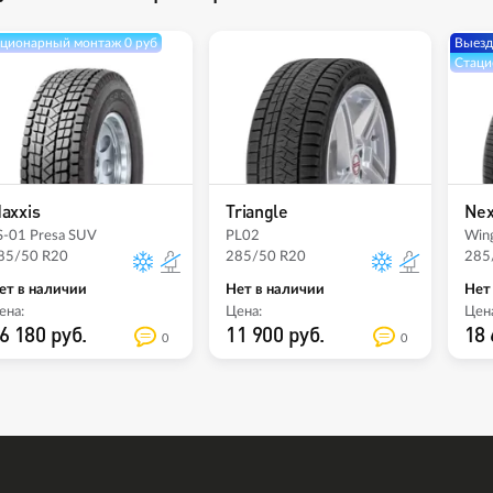
ционарный монтаж 0 руб
Выезд
Стаци
axxis
Triangle
Ne
S-01 Presa SUV
PL02
Wing
85/50 R20
285/50 R20
285
ет в наличии
Нет в наличии
Нет
ена:
Цена:
Цена
6 180 руб.
11 900 руб.
18 
0
0