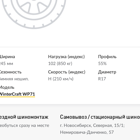
Ширина
Нагрузка (индекс)
Профиль
245 мм
102 (850 кг)
55%
Сезонность
Скорость (индекс)
Диаметр
Зимняя нешип.
H (210 км/ч)
R17
Модель
WinterCraft WP71
ездной шиномонтаж
Самовывоз / стационарный шин
еобуться сразу на месте
г. Новосибирск, Северная, 15/1;
Немировича-Данченко, 57