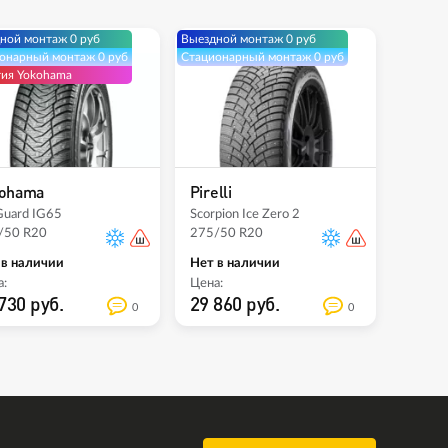
ной монтаж 0 руб
Выездной монтаж 0 руб
онарный монтаж 0 руб
Стационарный монтаж 0 руб
тия Yokohama
ohama
Pirelli
Guard IG65
Scorpion Ice Zero 2
/50 R20
275/50 R20
 в наличии
Нет в наличии
:
Цена:
730 руб.
29 860 руб.
0
0