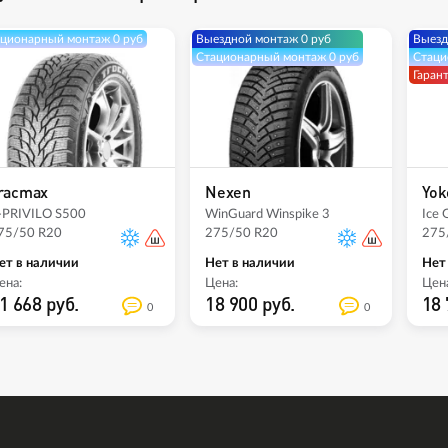
ционарный монтаж 0 руб
Выездной монтаж 0 руб
Выезд
Стационарный монтаж 0 руб
Стаци
Гаран
racmax
Nexen
Yok
-PRIVILO S500
WinGuard Winspike 3
Ice 
75/50 R20
275/50 R20
275
ет в наличии
Нет в наличии
Нет
ена:
Цена:
Цена
1 668 руб.
18 900 руб.
18 
0
0