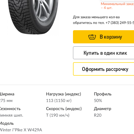
Минимальный зака
– 4 шт.
Для заказа меньшего кол-ва
обратитесь по тел.
+7 (383) 249-55-
В корзину
Купить в один клик
Оформить рассрочку
Ширина
Нагрузка (индекс)
Профиль
275 мм
113 (1150 кг)
50%
Сезонность
Скорость (индекс)
Диаметр
Зимняя шип.
T (190 км/ч)
R20
Модель
Winter i*Pike X W429A