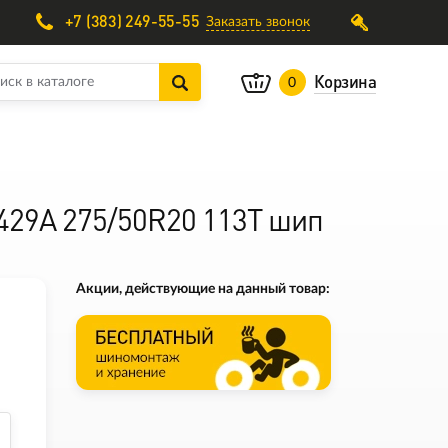
+7 (383) 249-55-55
Заказать звонок
Корзина
0
W429A 275/50R20 113T шип
Акции, действующие на данный товар: