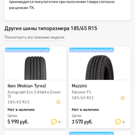
производится покупателем при получении товара согласно
расценкам ТК.
Другие шины типоразмера 185/65 R15
Посмотреть все похожие модели
Стационарный монтаж 0 руб
Стационарный монтаж 0 руб
Ikon (Nokian Tyres)
Mazzini
Autograph Eco 3 (Hakka Green
Falconer F1
3)
185/65 R15
185/65 R15
Нет в наличии
Нет в наличии
Цена:
Цена:
5 990 руб.
3 570 руб.
0
0
Стационарный монтаж 0 руб