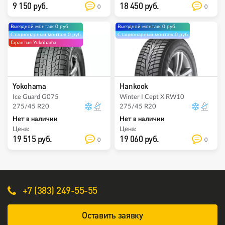
9 150 руб.
18 450 руб.
0
0
Выездной монтаж 0 руб
Выездной монтаж 0 руб
Стационарный монтаж 0 руб
Стационарный монтаж 0 руб
Гарантия Yokohama
Yokohama
Hankook
Ice Guard G075
Winter I Cept X RW10
275/45 R20
275/45 R20
Нет в наличии
Нет в наличии
Цена:
Цена:
19 515 руб.
19 060 руб.
0
0
+7 (383) 249-55-55
Оставить заявку