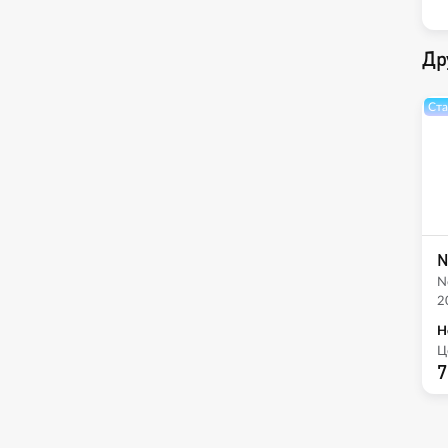
Др
Ста
N
N
2
Н
Ц
7