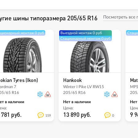
угие шины типоразмера 205/65 R16
Посмотреть все
ционарный монтаж 0 руб
Выездной монтаж 0 руб
Стаци
Стационарный монтаж 0 руб
okian Tyres (Ikon)
Hankook
Mat
ordman 7
Winter I Pike LV RW15
MPS5
05/65 R16
205/65 R16
205
ет в наличии
Нет в наличии
Нет
ена:
Цена:
Цена
 781 руб.
13 890 руб.
9 9
159
0