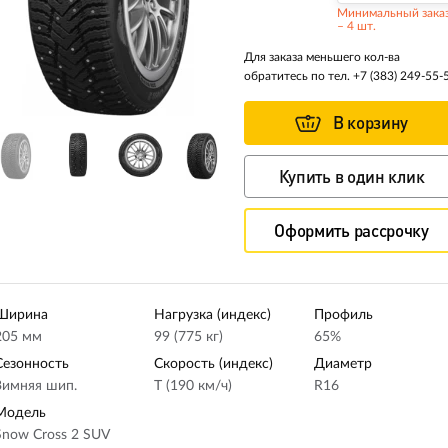
Минимальный зака
– 4 шт.
Для заказа меньшего кол-ва
обратитесь по тел.
+7 (383) 249-55-
В корзину
Купить в один клик
Оформить рассрочку
Ширина
Нагрузка (индекс)
Профиль
205 мм
99 (775 кг)
65%
Сезонность
Скорость (индекс)
Диаметр
Зимняя шип.
T (190 км/ч)
R16
Модель
Snow Cross 2 SUV