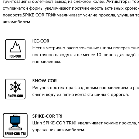
грунтозацепы облегчают выезд из снежной колеи. Активаторы т
ступенчатой формы увеличивают протяженность активных кромок 
повороте.SPIKE COR TRI® увеличивает усилие прокола, улучшая т
автомобилем
ICE-COR
Несимметрично расположенные шипы попеременно вс
постоянно находятся не менее 10 шипов для надё
направлениях.
SNOW-COR
Рисунок протектора с заданным направлением и р
снег и воду из пятна контакта шины с дорогой.
SPIKE-COR TRI
Шип SPIKE-COR TRI® увеличивает усилие прокола, 
управления автомобилем.