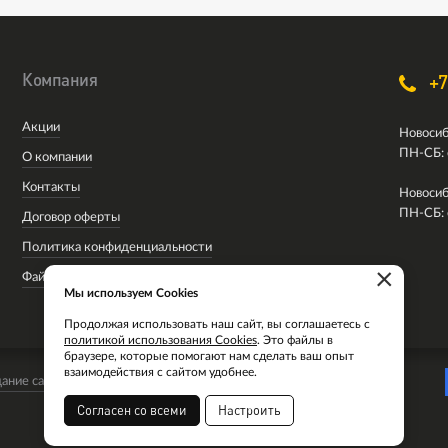
Компания
+7
Акции
Новосиб
ПН-СБ: 
О компании
Контакты
Новосиб
ПН-СБ: 
Договор оферты
Политика конфиденциальности
×
Файлы cookie
Мы используем Cookies
Продолжая использовать наш сайт, вы соглашаетесь с
политикой использования Cookies
. Это файлы в
браузере, которые помогают нам сделать ваш опыт
взаимодействия с сайтом удобнее.
ание сайта
Согласен со всеми
Настроить