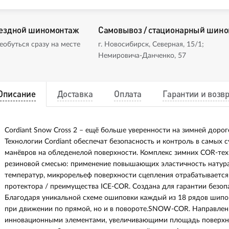
ездной шиномонтаж
Самовывоз / стационарный шин
еобуться сразу на месте
г. Новосибирск, Северная, 15/1;
Немировича-Данченко, 57
Описание
Доставка
Оплата
Гарантии и возвр
Cordiant Snow Cross 2 – ещё больше уверенности на зимней дороге
Технологии Cordiant обеспечат безопасность и контроль в самых 
манёвров на обледенелой поверхности. Комплекс зимних COR-те
резиновой смесью: применение повышающих эластичность натур
температур, микрорельеф поверхности сцепления отрабатывается 
протектора / преимущества ICE-COR. Создана для гарантии безоп
Благодаря уникальной схеме ошиповки каждый из 18 рядов шипо
при движении по прямой, но и в повороте.SNOW-COR. Направлен
инновационными элементами, увеличивающими площадь поверхно