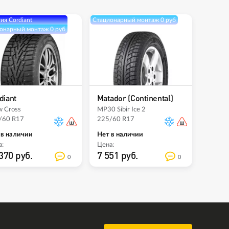
ия Cordiant
Стационарный монтаж 0 руб
онарный монтаж 0 руб
diant
Matador (Continental)
w Cross
MP30 Sibir Ice 2
/60 R17
225/60 R17
 в наличии
Нет в наличии
:
Цена:
370 руб.
7 551 руб.
0
0