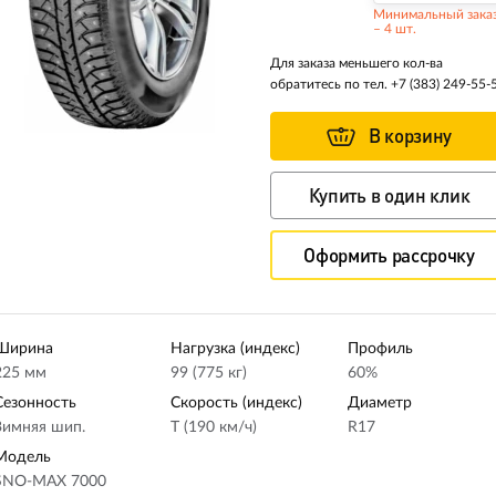
Минимальный зака
– 4 шт.
Для заказа меньшего кол-ва
обратитесь по тел.
+7 (383) 249-55-
В корзину
Купить в один клик
Оформить рассрочку
Ширина
Нагрузка (индекс)
Профиль
225 мм
99 (775 кг)
60%
Сезонность
Скорость (индекс)
Диаметр
Зимняя шип.
T (190 км/ч)
R17
Модель
SNO-MAX 7000